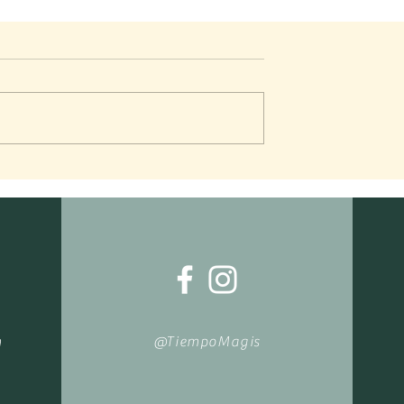
ón: Robot salvaje
Recomendación - Hijos de l
hombres
m
@TiempoMagis