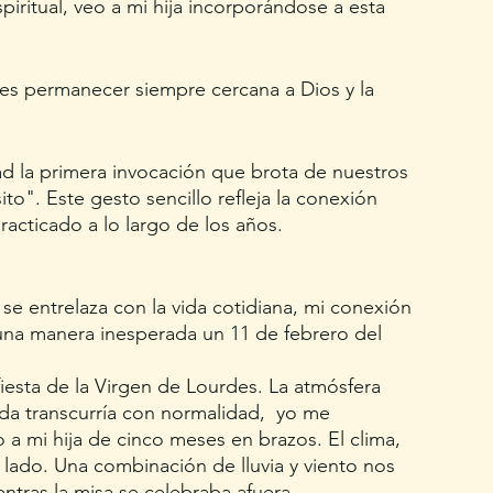
iritual, veo a mi hija incorporándose a esta 
 es permanecer siempre cercana a Dios y la 
d la primera invocación que brota de nuestros 
ito". Este gesto sencillo refleja la conexión 
racticado a lo largo de los años. 
e entrelaza con la vida cotidiana, mi conexión 
 una manera inesperada un 11 de febrero del 
iesta de la Virgen de Lourdes. La atmósfera 
ada transcurría con normalidad,  yo me 
 a mi hija de cinco meses en brazos. El clima, 
ado. Una combinación de lluvia y viento nos 
entras la misa se celebraba afuera.