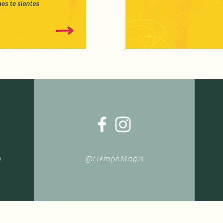
m
@TiempoMagis