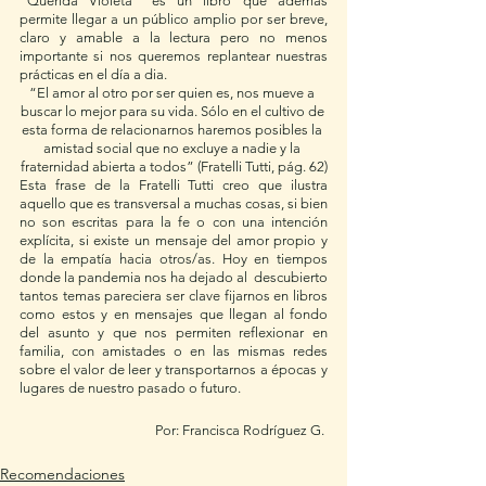
“Querida Violeta” es un libro que además 
permite llegar a un público amplio por ser breve, 
claro y amable a la lectura pero no menos 
importante si nos queremos replantear nuestras 
prácticas en el día a dia.
“El amor al otro por ser quien es, nos mueve a 
buscar lo mejor para su vida. Sólo en el cultivo de 
esta forma de relacionarnos haremos posibles la 
amistad social que no excluye a nadie y la 
fraternidad abierta a todos” (Fratelli Tutti, pág. 62)
Esta frase de la Fratelli Tutti creo que ilustra 
aquello que es transversal a muchas cosas, si bien 
no son escritas para la fe o con una intención 
explícita, si existe un mensaje del amor propio y 
de la empatía hacia otros/as. Hoy en tiempos 
donde la pandemia nos ha dejado al  descubierto 
tantos temas pareciera ser clave fijarnos en libros 
como estos y en mensajes que llegan al fondo 
del asunto y que nos permiten reflexionar en 
familia, con amistades o en las mismas redes 
sobre el valor de leer y transportarnos a épocas y 
lugares de nuestro pasado o futuro. 
Por: Francisca Rodríguez G. 
Recomendaciones