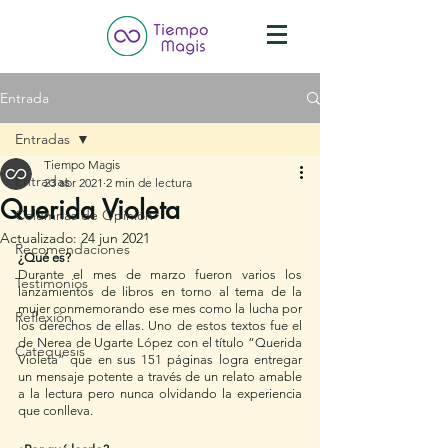
Entrada
Entradas
Tiempo Magis
Entradas
23 abr 2021
2 min de lectura
Querida Violeta
Columnas de Opinión
Actualizado:
24 jun 2021
Recomendaciones
¿Qué es?
Durante el mes de marzo fueron varios los 
Testimonios
lanzamientos de libros en torno al tema de la 
mujer conmemorando ese mes como la lucha por 
Reflexión
los derechos de ellas. Uno de estos textos fue el 
de Nerea de Ugarte López con el título “Querida 
Catequesis
Violeta” que en sus 151 páginas logra entregar 
un mensaje potente a través de un relato amable 
a la lectura pero nunca olvidando la experiencia 
que conlleva. 