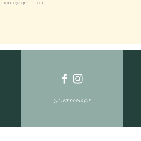
amante@gmail.com
m
@TiempoMagis