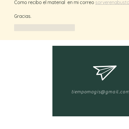
Como recibo el material  en mi correo 
sorverenabust
Gracias. 
Me gusta
Reaccionar
tiempomagis@gmail.co