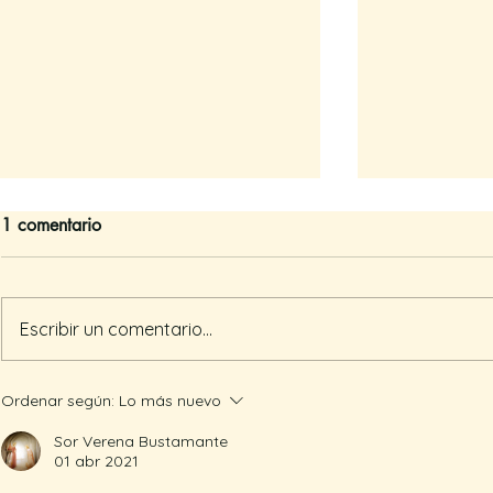
1 comentario
Escribir un comentario...
Barbie: Am
Recomendación: "The
Ordenar según:
Lo más nuevo
Chosen"
Sor Verena Bustamante
01 abr 2021