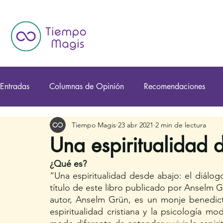
Entradas
Columnas de Opinión
Recomendaciones
Tiempo Magis
23 abr 2021
2 min de lectura
Una espiritualidad 
¿Qué es?
“Una espiritualidad desde abajo: el diálog
título de este libro publicado por Anselm G
autor, Anselm Grün, es un monje benedict
espiritualidad cristiana y la psicología mo