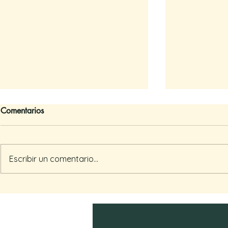
Comentarios
Escribir un comentario...
Barbie: Am
Recomendación: "The
Chosen"