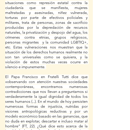
situaciones como represión estatal contra la 
ciudadanía que se manifiesta, mujeres 
maltratadas y asesinadas, niñez vulnerada, 
torturas por parte de efectivos policiales y 
militares, trata de personas, zonas de sacrificio 
producidas por la depredación de recursos 
naturales, la privatización y despojo del agua, los 
crímenes contra etnias, grupos religiosos, 
personas migrantes  y la comunidad LGBTIQ+, 
etc. Estas vulneraciones nos muestran que la 
situación de los derechos humanos realmente no 
son tan universales como se quisiera, y la 
violación de estos muchas veces ocurre en 
silencio e impunemente. 
El Papa Francisco en Fratelli Tutti dice que 
«observando con atención nuestras sociedades 
contemporáneas, encontramos numerosas 
contradicciones que nos llevan a preguntarnos si 
verdaderamente la igual dignidad de todos los 
seres humanos (...). En el mundo de hoy persisten 
numerosas formas de injusticia, nutridas por 
visiones antropológicas reductivas y por un 
modelo económico basado en las ganancias, que 
no duda en explotar, descartar e incluso matar al 
hombre” (FT, 22). ¿Qué dice esto acerca de la 