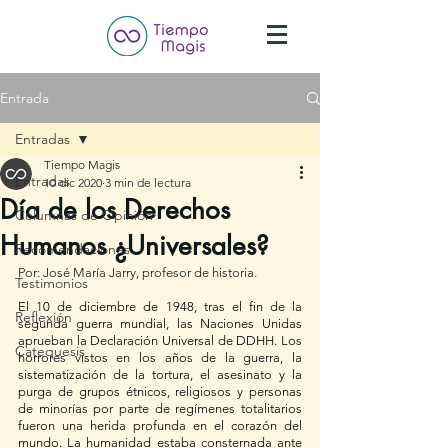
Entrada
Entradas
Tiempo Magis
Entradas
10 dic 2020
3 min de lectura
Día de los Derechos
Columnas de Opinión
Humanos ¿Universales?
Recomendaciones
Por: José María Jarry, profesor de historia.
Testimonios
El 10 de diciembre de 1948, tras el fin de la 
Reflexión
segunda guerra mundial, las Naciones Unidas 
aprueban la Declaración Universal de DDHH. Los 
Catequesis
horrores vistos en los años de la guerra, la 
sistematización de la tortura, el asesinato y la 
purga de grupos étnicos, religiosos y personas 
de minorías por parte de regímenes totalitarios 
fueron una herida profunda en el corazón del 
mundo. La humanidad estaba consternada ante 