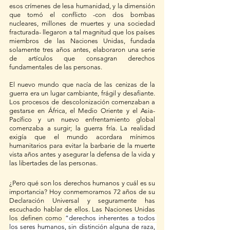
esos crímenes de lesa humanidad, y la dimensión 
que tomó el conflicto -con dos bombas 
nucleares, millones de muertes y una sociedad 
fracturada- llegaron a tal magnitud que los países 
miembros de las Naciones Unidas, fundada 
solamente tres años antes, elaboraron una serie 
de artículos que consagran derechos 
fundamentales de las personas. 
El nuevo mundo que nacía de las cenizas de la 
guerra era un lugar cambiante, frágil y desafiante. 
Los procesos de descolonización comenzaban a 
gestarse en África, el Medio Oriente y el Asia-
Pacífico y un nuevo enfrentamiento global 
comenzaba a surgir; la guerra fría. La realidad 
exigía que el mundo acordara mínimos 
humanitarios para evitar la barbarie de la muerte 
vista años antes y asegurar la defensa de la vida y 
las libertades de las personas.
¿Pero qué son los derechos humanos y cuál es su 
importancia? Hoy conmemoramos 72 años de su 
Declaración Universal y seguramente has 
escuchado hablar de ellos. Las Naciones Unidas 
los definen como 
“derechos inherentes a todos 
los seres humanos, sin distinción alguna de raza, 