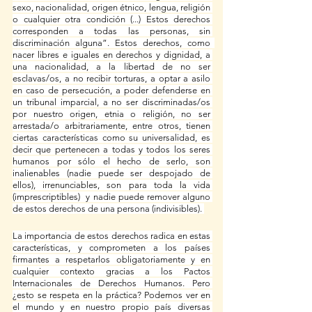
sexo, nacionalidad, origen étnico, lengua, religión 
o cualquier otra condición (...) Estos derechos 
corresponden a todas las personas, sin 
discriminación alguna”. Estos derechos, como  
nacer libres e iguales en derechos y dignidad, a 
una nacionalidad, a la libertad de no ser 
esclavas/os, a no recibir torturas, a optar a asilo 
en caso de persecución, a poder defenderse en 
un tribunal imparcial, a no ser discriminadas/os 
por nuestro origen, etnia o religión, no ser 
arrestada/o arbitrariamente, entre otros, tienen 
ciertas características como su universalidad, es 
decir que pertenecen a todas y todos los seres 
humanos por sólo el hecho de serlo, son 
inalienables (nadie puede ser despojado de 
ellos), irrenunciables, son para toda la vida 
(imprescriptibles)  y nadie puede remover alguno 
de estos derechos de una persona (indivisibles). 
La importancia de estos derechos radica en estas 
características, y comprometen a los países 
firmantes a respetarlos obligatoriamente y en 
cualquier contexto gracias a los Pactos 
Internacionales de Derechos Humanos. Pero 
¿esto se respeta en la práctica? Podemos ver en 
el mundo y en nuestro propio país diversas 