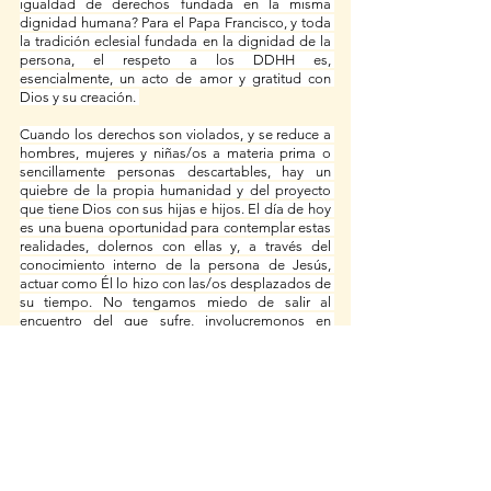
igualdad de derechos fundada en la misma 
dignidad humana? Para el Papa Francisco, y toda 
la tradición eclesial fundada en la dignidad de la 
persona, el respeto a los DDHH es, 
esencialmente, un acto de amor y gratitud con 
Dios y su creación. 
Cuando los derechos son violados, y se reduce a 
hombres, mujeres y niñas/os a materia prima o 
sencillamente personas descartables, hay un 
quiebre de la propia humanidad y del proyecto 
que tiene Dios con sus hijas e hijos. El día de hoy 
es una buena oportunidad para contemplar estas 
realidades, dolernos con ellas y, a través del 
conocimiento interno de la persona de Jesús, 
actuar como Él lo hizo con las/os desplazados de 
su tiempo. No tengamos miedo de salir al 
encuentro del que sufre, involucremonos en 
nuestras comunidades y comprometámonos en 
nuestras búsquedas sociales y políticas por 
proyectos que busquen la justicia y la dignidad 
de las personas como centro.
La defensa por los derechos humanos se juega 
todos los días y en todas partes.