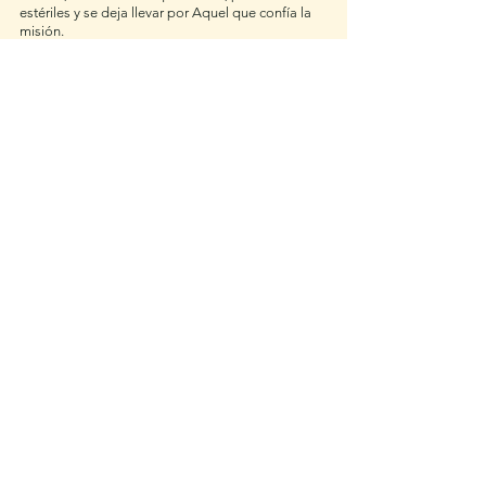
estériles y se deja llevar por Aquel que confía la 
misión. 
Columnas de Opinión
Reflexión
Ver todo
Entradas recientes