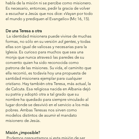
habla de la misión ni se percibe como misionero. 
Es necesario, entonces, pedir la gracia de volver 
a escuchar a Jesús que nos dice: «Vayan por todo 
el mundo y prediquen el Evangelio» (Mc 16, 15). 
De una Teresa a otra
 La identidad misionera puede vivirse de muchas 
formas, no sólo en su versión 
ad gentes
, y todas 
ellas son igual de valiosas y necesarias para la 
Iglesia. Es curioso para muchos que sea una 
monja que nunca atravesó las paredes de su 
convento quien ha sido reconocida como 
patrona de las misiones. Su vida, el caminito que 
ella recorrió, es todavía hoy una propuesta de 
santidad misionera ejemplar para cualquier 
cristiano. Hay también otra Teresa, más actual, la 
de Calcuta. Esa religiosa nacida en Albania dejó 
su patria y adoptó otra a tal grado que su 
nombre ha quedado para siempre vinculado al 
lugar donde se desvivió en el servicio a los más 
pobres. Ambas Teresas nos sirven como 
modelos distintos de asumir el mandato 
misionero de Jesús. 
Misión ¿imposible?
 Podemos preguntarnos si esta misión de ser 