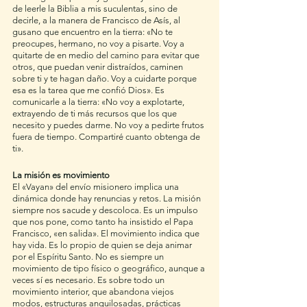
de leerle la Biblia a mis suculentas, sino de 
decirle, a la manera de Francisco de Asís, al 
gusano que encuentro en la tierra: «No te 
preocupes, hermano, no voy a pisarte. Voy a 
quitarte de en medio del camino para evitar que 
otros, que puedan venir distraídos, caminen 
sobre ti y te hagan daño. Voy a cuidarte porque 
esa es la tarea que me confió Dios». Es 
comunicarle a la tierra: «No voy a explotarte, 
extrayendo de ti más recursos que los que 
necesito y puedes darme. No voy a pedirte frutos 
fuera de tiempo. Compartiré cuanto obtenga de 
ti». 
La misión es movimiento 
El «Vayan» del envío misionero implica una 
dinámica donde hay renuncias y retos. La misión 
siempre nos sacude y descoloca. Es un impulso 
que nos pone, como tanto ha insistido el Papa 
Francisco, «en salida». El movimiento indica que 
hay vida. Es lo propio de quien se deja animar 
por el Espíritu Santo. No es siempre un 
movimiento de tipo físico o geográfico, aunque a 
veces sí es necesario. Es sobre todo un 
movimiento interior, que abandona viejos 
modos, estructuras anquilosadas, prácticas 