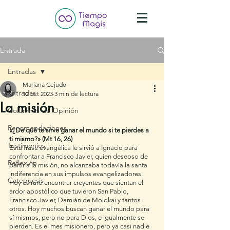
Entrada
Entradas
Mariana Cejudo
Entradas
12 oct 2023
3 min de lectura
La misión
Columnas de Opinión
Recomendaciones
«¿De qué te sirve ganar el mundo si te pierdes a 
ti mismo?» (Mt 16, 26) 
Testimonios
Esta frase evangélica le sirvió a Ignacio para 
confrontar a Francisco Javier, quien deseoso de 
Reflexión
partir a la misión, no alcanzaba todavía la santa 
indiferencia en sus impulsos evangelizadores. 
Catequesis
Hoy es raro encontrar creyentes que sientan el 
ardor apostólico que tuvieron San Pablo, 
Francisco Javier, Damián de Molokai y tantos 
otros. Hoy muchos buscan ganar el mundo para 
sí mismos, pero no para Dios, e igualmente se 
pierden. Es el mes misionero, pero ya casi nadie 