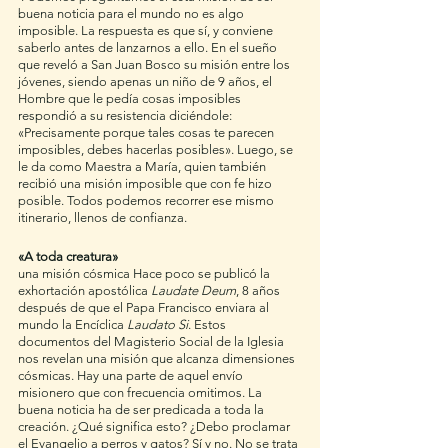
buena noticia para el mundo no es algo 
imposible. La respuesta es que sí, y conviene 
saberlo antes de lanzarnos a ello. En el sueño 
que reveló a San Juan Bosco su misión entre los 
jóvenes, siendo apenas un niño de 9 años, el 
Hombre que le pedía cosas imposibles 
respondió a su resistencia diciéndole: 
«Precisamente porque tales cosas te parecen 
imposibles, debes hacerlas posibles». Luego, se 
le da como Maestra a María, quien también 
recibió una misión imposible que con fe hizo 
posible. Todos podemos recorrer ese mismo 
itinerario, llenos de confianza. 
«A toda creatura»
una misión cósmica Hace poco se publicó la 
exhortación apostólica 
Laudate Deum
, 8 años 
después de que el Papa Francisco enviara al 
mundo la Encíclica 
Laudato Si
. Estos 
documentos del Magisterio Social de la Iglesia 
nos revelan una misión que alcanza dimensiones 
cósmicas. Hay una parte de aquel envío 
misionero que con frecuencia omitimos. La 
buena noticia ha de ser predicada a toda la 
creación. ¿Qué significa esto? ¿Debo proclamar 
el Evangelio a perros y gatos? Sí y no. No se trata 