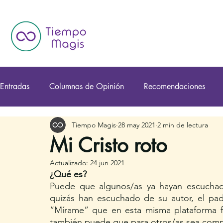
Entradas
Columnas de Opinión
Recomendaciones
Tiempo Magis
28 may 2021
2 min de lectura
Mi Cristo roto
Actualizado:
24 jun 2021
¿Qué es?
Puede que algunos/as ya hayan escuchado
quizás han escuchado de su autor, el pad
“Mírame” que en esta misma plataforma f
también puede que para otros/as sea com