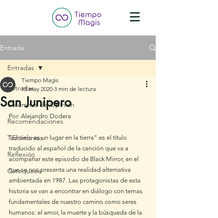
Entrada
Entradas
Tiempo Magis
Entradas
15 may 2020
3 min de lectura
San Junipero
Columnas de Opinión
Por: Alejandro Dodera
Recomendaciones
Testimonios
“El cielo es un lugar en la tierra” es el título 
traducido al español de la canción que va a 
Reflexión
acompañar este episodio de Black Mirror, en el 
que se nos presenta una realidad alternativa 
Catequesis
ambientada en 1987. Las protagonistas de esta 
historia se van a encontrar en diálogo con temas 
fundamentales de nuestro camino como seres 
humanos: el amor, la muerte y la búsqueda de la 