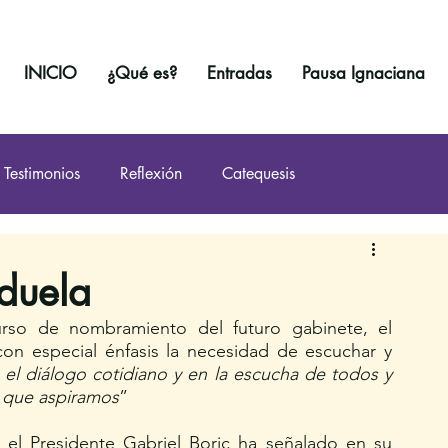
INICIO
¿Qué es?
Entradas
Pausa Ignaciana
Testimonios
Reflexión
Catequesis
duela
so de nombramiento del futuro gabinete, el 
con especial énfasis la necesidad de escuchar y 
 el diálogo cotidiano y en la escucha de todos y 
e que aspiramos
”
el Presidente Gabriel Boric ha señalado en su 