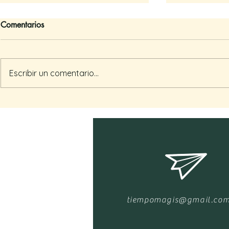
Comentarios
Somos par
Escribir un comentario...
La gracia de ser acompañad@
tiempomagis@gmail.co