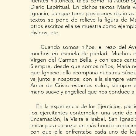
fuentes históricas, tales como: la Autobiogr
Diario Espiritual. En dichos textos María 
Ignacio, aunque tome posiciones distintas 
textos se pone de relieve la figura de Ma
otros escritos ella se muestra como ejempl
divinos, etc.
    Cuando somos niños, el rezo del Ave María, sencillísima oración se transforma para 
muchos en escuela de piedad. Muchos ca
Virgen del Carmen Bella, y con esos canto
Siempre, desde que somos niños, María nos
que Ignacio, ella acompaña nuestras búsque
va junto a nosotros; con ella siempre v
Amor de Cristo estamos solos, siempre el
mano suave y angelical que nos conduce a l
   En la experiencia de los Ejercicios, particularmente durante Segunda Semana, en donde 
los ejercitantes contemplan una serie de m
Encarnación, la Visita a Isabel, San Igna
imitar para alcanzar un más hondo conocimie
con que ella enfrentaba cada uno de los