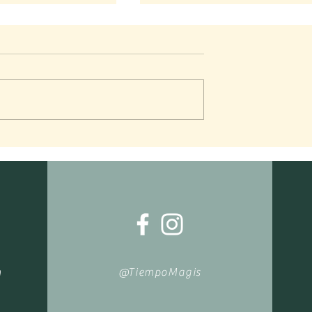
a…
Identidad: lo que aparece e
medio del desorden
m
@TiempoMagis