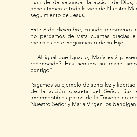
humilde de secundar la acción de Dios, s
absolutamente toda la vida de Nuestra Mad
seguimiento de Jesús. 
Este 8 de diciembre, cuando recorramos n
no perdamos de vista cuántas gracias e
radicales en el seguimiento de su Hijo. 
   Al igual que Ignacio, María está presente en cada momento de nuestras vidas ¿La has 
reconocido? Has sentido su mano amor
contigo”.
 Sigamos su ejemplo de sencillez y libertad, sigamos su ejemplo de contemplación profunda 
de la acción discreta del Señor. Sus 
imperceptibles pasos de la Trinidad en 
Nuestro Señor y María Virgen los bendigan