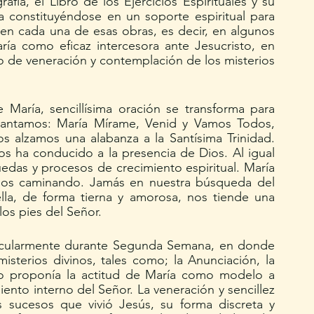
afía, el Libro de los Ejercicios Espirituales y su 
va constituyéndose en un soporte espiritual para 
en cada una de esas obras, es decir, en algunos 
ría como eficaz intercesora ante Jesucristo, en 
o de veneración y contemplación de los misterios 
ntamos: María Mírame, Venid y Vamos Todos, 
s alzamos una alabanza a la Santísima Trinidad. 
 ha conducido a la presencia de Dios. Al igual 
das y procesos de crecimiento espiritual. María 
amos caminando. Jamás en nuestra búsqueda del 
la, de forma tierna y amorosa, nos tiende una 
os pies del Señor. 
isterios divinos, tales como; la Anunciación, la 
cio proponía la actitud de María como modelo a 
nto interno del Señor. La veneración y sencillez 
 sucesos que vivió Jesús, su forma discreta y 