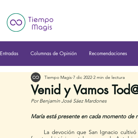
Entradas
Columnas de Opinión
Recomendaciones
Tiempo Magis
7 dic 2022
2 min de lectura
Venid y Vamos Tod
Por Benjamín José Sáez Mardones
María está presente en cada momento de nu
	La devoción que San Ignacio cultivó por la Virgen quedó plasmada en una serie de 