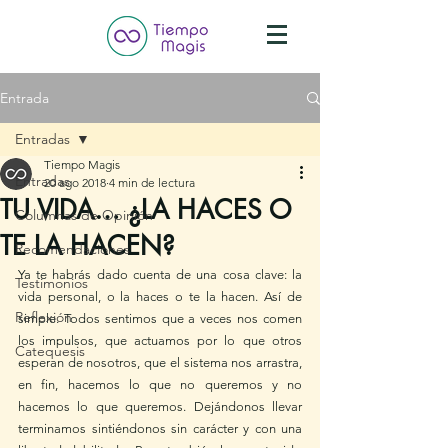
Entrada
Entradas
Tiempo Magis
Entradas
20 ago 2018
4 min de lectura
TU VIDA… ¿LA HACES O
Columnas de Opinión
TE LA HACEN?
Recomendaciones
Ya te habrás dado cuenta de una cosa clave: la 
Testimonios
vida personal, o la haces o te la hacen. Así de 
Reflexión
simple. Todos sentimos que a veces nos comen 
los impulsos, que actuamos por lo que otros 
Catequesis
esperan de nosotros, que el sistema nos arrastra, 
en fin, hacemos lo que no queremos y no 
hacemos lo que queremos. Dejándonos llevar 
terminamos sintiéndonos sin carácter y con una 