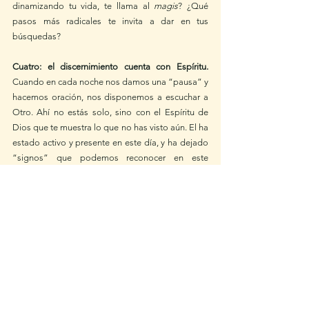
dinamizando tu vida, te llama al 
magis
? ¿Qué 
pasos más radicales te invita a dar en tus 
búsquedas?
Cuatro: el discernimiento cuenta con Espíritu. 
Cuando en cada noche nos damos una “pausa” y 
hacemos oración, nos disponemos a escuchar a 
Otro. Ahí no estás solo, sino con el Espíritu de 
Dios que te muestra lo que no has visto aún. El ha 
estado activo y presente en este día, y ha dejado 
“signos” que podemos reconocer en este 
espacio de discernimiento. El quiere lo mejor 
para todos, y sacará lo mejor de ti mismo/a. El te 
llevará más allá, hará posible destrabar lo que 
está habituado a estarlo. Contar con El es clave 
en tu camino. Pregúntate si vas siguiendo sus 
pasos, si vives con sus actitudes, si actúas con sus 
sentimientos, donde te toque estar. Este es el 
corazón de un discernimiento cotidiano. ¿Te 
sabes conducido por el Espíritu de Dios en tus 