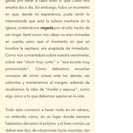
ganas por llevar a cabo todo lo que Cristo nos 
enseña día a día. Sin embargo, hubo un momento 
en que, desde mi experiencia, pude sentir lo 
internalizada que está la cultura machista en la 
iglesia, sintiéndome 
negada
 por el sólo hecho de 
ser mujer. Sentí como mis ideas no eran tomadas 
en cuenta, pero que al momento en que un 
hombre la repitiera, era aceptada de inmediato. 
Cómo nos comentaban sobre nuestra vestimenta, 
sobre ese “short muy corto” o “ese escote muy 
pronunciado”. Cómo debíamos escuchar 
consejos de cómo actuar ante los demás, ser 
señoritas y mantenernos al margen, además de 
recalcarnos la idea de “madre y esposa”, como 
algo único a lo que debemos aspirar en la vida. 
Todo esto comenzó a hacer ruido en mi cabeza, 
no entendía cómo, en un lugar donde siempre 
hablamos del amor al prójimo y el bien común, se 
daban ese tipo de situaciones hacia nosotras, tan 