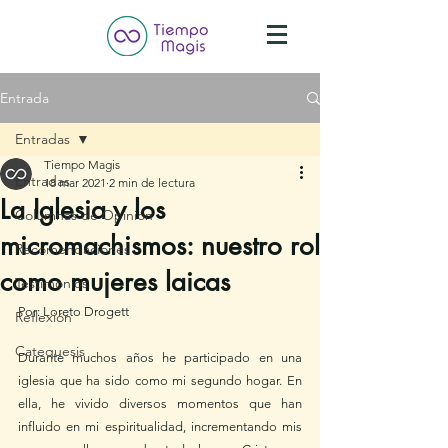
Entrada
Entradas
Tiempo Magis
Entradas
18 mar 2021
2 min de lectura
La Iglesia y los
Columnas de Opinión
micromachismos: nuestro rol
Recomendaciones
como mujeres laicas
Testimonios
Por: Loreto Drogett
Reflexión
Catequesis
Durante muchos años he participado en una 
iglesia que ha sido como mi segundo hogar. En 
ella, he vivido diversos momentos que han 
influido en mi espiritualidad, incrementando mis 