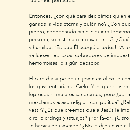
fuéramos perfectos.
Entonces, ¿con qué cara decidimos quién es
ganada la vida eterna y quién no? ¿Con qué 
piedra, condenando sin ni siquiera tomarno
persona, su historia o motivaciones?  ¿Qu
y humilde. ¡Es que Él acogió a todos! ¡A 
ya fuesen leprosos, cobradores de impuest
hemorroísas, o algún pecador. 
El otro día supe de un joven católico, quien
los gays entrarían al Cielo. Y es que hoy e
leprosos ni mujeres sangrantes, pero ¿abrim
mezclamos acaso religión con política? ¿Rel
vestir? ¿Es que creemos que a Jesús le impor
aire, piercings y tatuajes? ¡Por favor! ¡Cl
te habías equivocado? ¿No le dijo acaso al 