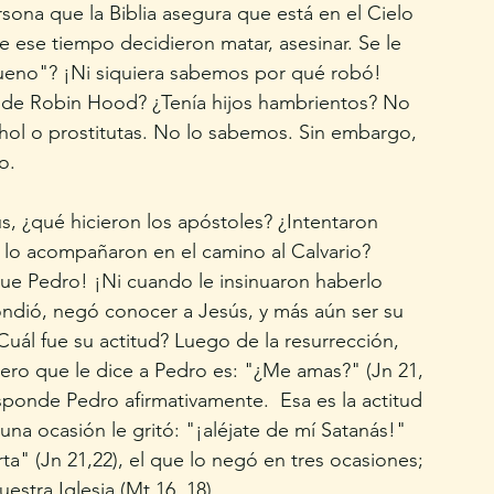
rsona que la Biblia asegura que está en el Cielo 
e ese tiempo decidieron matar, asesinar. Se le 
bueno"? ¡Ni siquiera sabemos por qué robó! 
 de Robin Hood? ¿Tenía hijos hambrientos? No 
hol o prostitutas. No lo sabemos. Sin embargo, 
o. 
 ¿qué hicieron los apóstoles? ¿Intentaron 
s lo acompañaron en el camino al Calvario? 
que Pedro! ¡Ni cuando le insinuaron haberlo 
ondió, negó conocer a Jesús, y más aún ser su 
¿Cuál fue su actitud? Luego de la resurrección, 
mero que le dice a Pedro es: "¿Me amas?" (Jn 21, 
esponde Pedro afirmativamente.  Esa es la actitud 
na ocasión le gritó: "¡aléjate de mí Satanás!" 
orta" (Jn 21,22), el que lo negó en tres ocasiones; 
tra Iglesia (Mt 16, 18). 