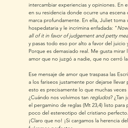
intercambiar experiencias y opiniones. En es
en su residencia donde ocurre una escena c
marca profundamente. En ella, Juliet toma 
hospedataria y le incrimina enfadada: "
Now 
all of it in favor of judgement and petty me
y pasas todo eso por alto a favor del juicio
Porque es demasiado real. Me gusta mirar la B
amor que no juzgó a nadie, que no cerró las
Ese mensaje de amor que traspasa las Escritu
a los fariseos justamente por dejarse llevar 
esto es precisamente lo que muchas veces
¿Cuándo nos volvimos tan 
regludos
? ¿Tan 
el pergamino de reglas (Mt 23,4) listo para 
poco del estereotipo del cristiano perfecto.
¡Claro que no! ¡Si cargamos la herencia del