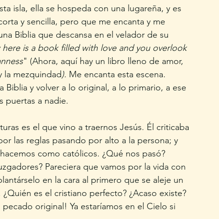
ta isla, ella se hospeda con una lugareña, y es 
orta y sencilla, pero que me encanta y me 
una Biblia que descansa en el velador de su 
here is a book filled with love and you overlook 
anness
" (Ahora, aquí hay un libro lleno de amor, 
 y la mezquindad
). 
Me encanta esta escena. 
iblia y volver a lo original, a lo primario, a ese 
 puertas a nadie. 
ras es el que vino a traernos Jesús. Él criticaba 
por las reglas pasando por alto a la persona; y 
 hacemos como católicos. ¿Qué nos pasó? 
juzgadores? Pareciera que vamos por la vida con 
plantárselo en la cara al primero que se aleje un 
 ¿Quién es el cristiano perfecto? ¿Acaso existe? 
 pecado original! Ya estaríamos en el Cielo si 