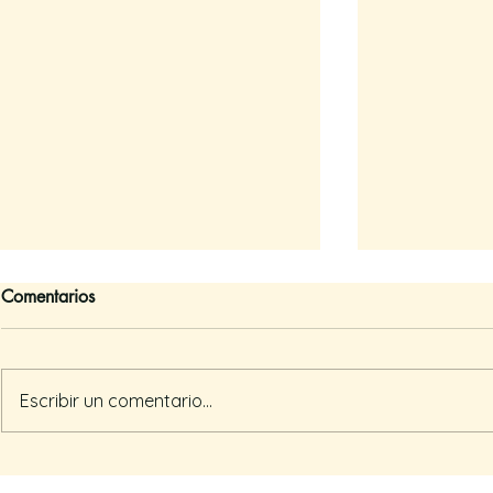
Comentarios
Somos par
Escribir un comentario...
La gracia de ser acompañad@