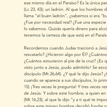
ese mismo día en el Paraíso? Es la única pe
(Lc 23, 43); un ladrón. Al que los hombres d
llama "el buen ladrón", ¿sabemos si era "
¿Fue por necesidad real? ¿Fue una especie
lo sabemos. Quizás quería dinero para alco
tenemos la certeza de que está en el Paraís
Recordemos cuando Judas traicionó a Jesús,
rescatarlo? ¿Hicieron algo por Él? ¿Cuánto
¿Cuántos estuvieron al pie de la cruz? ¡Es 
visto junto a Jesús, pudo admitirlo! Se esc
discípulo (Mt 26,64). ¿Y qué le dijo Jesús? 
cuando se aparece a sus discípulos, lo pri
15) ¡Tres veces le pregunta! Y tres veces r
de Jesús. Y sobre este hombre, a quien en u
(Mt 16,23), al que le dijo "y a ti qué te imp
sobre este mismo hombre decidió fundar nues