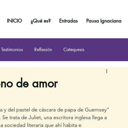
INICIO
¿Qué es?
Entradas
Pausa Ignaciana
Testimonios
Reflexión
Catequesis
leno de amor
raria y del pastel de cáscara de papa de Guernsey” 
Se trata de Juliet, una escritora inglesa llega a 
 sociedad literaria que ahí habita e 