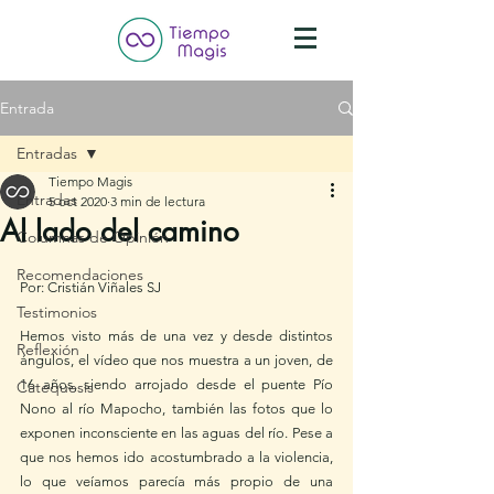
Entrada
Entradas
Tiempo Magis
Entradas
5 oct 2020
3 min de lectura
Al lado del camino
Columnas de Opinión
Recomendaciones
Por: Cristián Viñales SJ
Testimonios
Hemos visto más de una vez y desde distintos 
Reflexión
ángulos, el vídeo que nos muestra a un joven, de 
16 años, siendo arrojado desde el puente Pío 
Catequesis
Nono al río Mapocho, también las fotos que lo 
exponen inconsciente en las aguas del río. Pese a 
que nos hemos ido acostumbrado a la violencia, 
lo que veíamos parecía más propio de una 