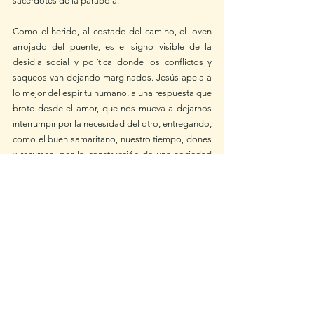
sacerdotes de la parábola. 
Como el herido, al costado del camino, el joven 
arrojado del puente, es el signo visible de la 
desidia social y política donde los conflictos y 
saqueos van dejando marginados. Jesús apela a 
lo mejor del espíritu humano, a una respuesta que 
brote desde el amor, que nos mueva a dejarnos 
interrumpir por la necesidad del otro, entregando, 
como el buen samaritano, nuestro tiempo, dones 
y recursos, por la construcción de una sociedad 
digna, sin esperar que sea otro quien se detenga, 
sin juzgar desde lejos a quienes no se detuvieron, 
sin hacer porno del hermano caído, simplemente 
dejando emerger con fuerza, un criterio 
fundamental, la vocación común: La humanidad.  
El buen samaritano justo iba pasando por allí 
¿Fue suerte? ¿Coincidencia? No sabemos y 
tampoco importa, porque todos los días 
nosotros podemos preguntarnos ¿Por dónde voy 
pasando?  ¿A quiénes veo heridos al lado del 