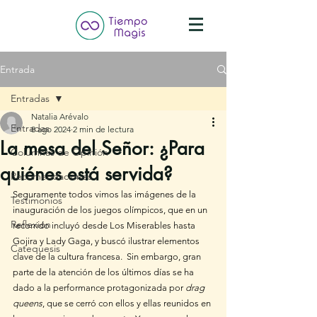
Entrada
Entradas
Natalia Arévalo
Entradas
8 ago 2024
2 min de lectura
La mesa del Señor: ¿Para
Columnas de Opinión
quiénes está servida?
Recomendaciones
Seguramente todos vimos las imágenes de la 
Testimonios
inauguración de los juegos olímpicos, que en un 
Reflexión
recorrido incluyó desde Los Miserables hasta 
Gojira y Lady Gaga, y buscó ilustrar elementos 
Catequesis
clave de la cultura francesa.  Sin embargo, gran 
parte de la atención de los últimos días se ha 
dado a la performance protagonizada por 
drag 
queens
, que se cerró con ellos y ellas reunidos en 