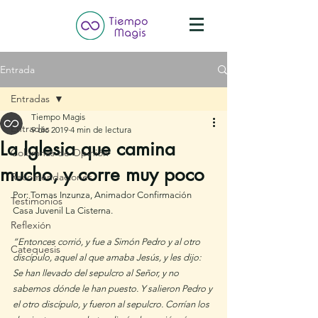
Entrada
Entradas
Tiempo Magis
Entradas
9 dic 2019
4 min de lectura
La Iglesia que camina
Columnas de Opinión
mucho, y corre muy poco
Recomendaciones
Por: Tomas Inzunza, Animador Confirmación 
Testimonios
Casa Juvenil La Cisterna.
Reflexión
“Entonces corrió, y fue a Simón Pedro y al otro 
Catequesis
discípulo, aquel al que amaba Jesús, y les dijo: 
Se han llevado del sepulcro al Señor, y no 
sabemos dónde le han puesto. Y salieron Pedro y 
el otro discípulo, y fueron al sepulcro. Corrían los 