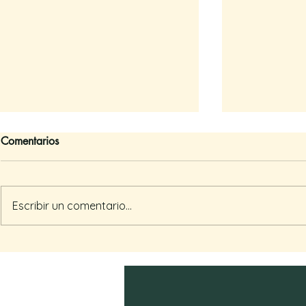
Comentarios
Somos par
Escribir un comentario...
La gracia de ser acompañad@