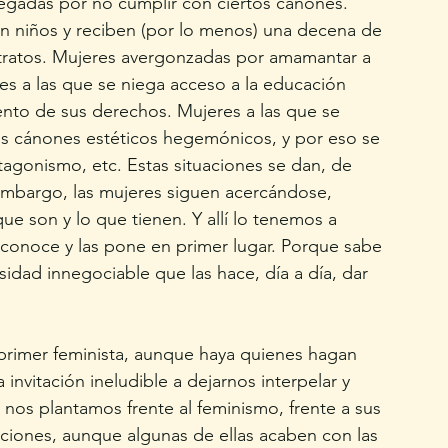
egadas por no cumplir con ciertos cánones. 
n niños y reciben (por lo menos) una decena de 
tratos. Mujeres avergonzadas por amamantar a 
es a las que se niega acceso a la educación 
iento de sus derechos. Mujeres a las que se 
os cánones estéticos hegemónicos, y por eso se 
tagonismo, etc. Estas situaciones se dan, de 
 embargo, las mujeres siguen acercándose, 
e son y lo que tienen. Y allí lo tenemos a 
reconoce y las pone en primer lugar. Porque sabe 
sidad innegociable que las hace, día a día, dar 
primer feminista, aunque haya quienes hagan 
 invitación ineludible a dejarnos interpelar y 
nos plantamos frente al feminismo, frente a sus 
ciones, aunque algunas de ellas acaben con las 