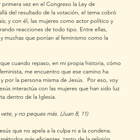
 primera vez en el Congreso la Ley de 
llá del resultado de la votación, el tema cobró 
aís; y con él, las mujeres como actor político y 
ando reacciones de todo tipo. Entre ellas, 
s y muchas que ponían al feminismo como la 
rque cuando repaso, en mi propia historia, cómo 
eminista, me encuentro que ese camino ha 
y por la persona misma de Jesús.  Por eso, voy 
sús interactúa con las mujeres que han sido luz 
ta dentro de la Iglesia. 
 vete, y no peques más. (Juan 8, 11)
ús que no apela a la culpa ni a la condena. 
 métodos más eficientes, tanto de la religión 