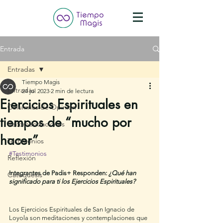
Entrada
Entradas
Tiempo Magis
Entradas
24 jul 2023
2 min de lectura
Ejercicios Espirituales en
Columnas de Opinión
tiempos de “mucho por
Recomendaciones
hacer”
Testimonios
#Testimonios
Reflexión
Integrantes de Padis+ Responden: 
¿Qué han 
Catequesis
significado para ti los Ejercicios Espirituales? 
Los Ejercicios Espirituales de San Ignacio de 
Loyola son meditaciones y contemplaciones que 