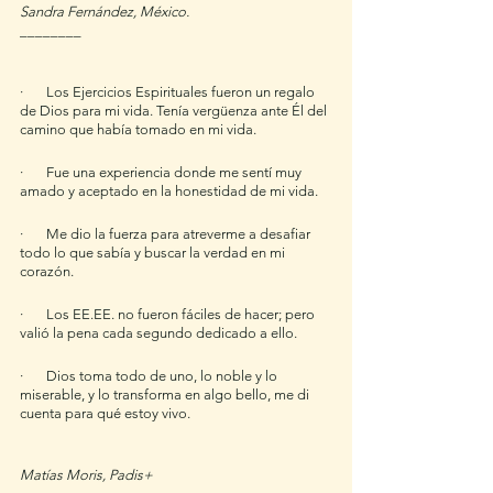
Sandra Fernández, México.
________
·       Los Ejercicios Espirituales fueron un regalo 
de Dios para mi vida. Tenía vergüenza ante Él del 
camino que había tomado en mi vida. 
·       Fue una experiencia donde me sentí muy 
amado y aceptado en la honestidad de mi vida.
·       Me dio la fuerza para atreverme a desafiar 
todo lo que sabía y buscar la verdad en mi 
corazón. 
·       Los EE.EE. no fueron fáciles de hacer; pero 
valió la pena cada segundo dedicado a ello. 
·       Dios toma todo de uno, lo noble y lo 
miserable, y lo transforma en algo bello, me di 
cuenta para qué estoy vivo.
Matías Moris, Padis+