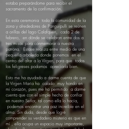
estaba preparándome para recibir el
sacramento de la confirmación.
En esta ceremonia toda la comunidad de la
zona y alrededores de Panguipulli se reúnen
a orillas del lago Calafquén, cada 2 de
febrero, en dónde se celebran entre dos a
tres misas para conmemorar a nuestra
patrona. Estase realiza entre medio de una
pequeña arboleda donde ponemos en el
centro del altar a la Virgen, para que todos
los feligreses podamos apreciarla bien.
Esto me ha ayudado a darme cuenta de que
la Virgen María ha calado muy hondo en
mi corazón, pues me ha permitido a darme
cuenta que con el simple hecho de confiar
en nuestro Señor, tal como ella lo hacía,
podemos encontrar una paz increíble en el
alma. Sin duda, desde que logré
comprender su verdadero misterio es que en
mí , ella ocupa un espacio muy importante,