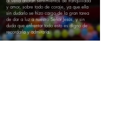
al verla afloran sentimientos de tranquilidad
y amor, sobre todo de coraje, ya que ella
sin dudarlo se hizo cargo de la gran tarea
de dar a luz a nuestro Señor Jesús, y sin
duda que enfrentar todo esto es digno de
recordarla y admirarla.
Como joven cristiano, puedo decir que la
presencia de María en mi camino me ayudó
a no tener miedo a lo que diga el resto,
por ir a la iglesia y expresar la fe que
tengo hacia Dios. Esto me ha ayudado a no
caer en la dificultad, me ha dado lograr
apoyo cuando lo he necesitado , de verdad
que no toda la gente sabe que una figura
como la Virgen te puede hacer lograr cosas
tan importantes en tú vida. Es por esto que
invito a todas las personas, y en especial a
los jóvenes, a que sigan a nuestra madre,
que la hagan parte de sus vidas, y así
verán que esto tiene sentido, ella de la
mano de Jesús ayudará a que la vida no
sea tan pesada y podamos tener muchas